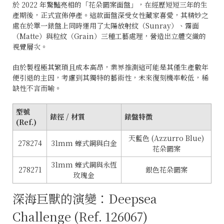
於 2022 年驚豔亮相的「花朵圖案面盤」，在經歷短短三年的生
產期後，正式宣佈停產。這款面盤深受女性藏家喜愛，其精妙之
處在於單一錶盤上同時運用了太陽放射紋（Sunray）、霧面
（Matte）與粒紋（Grain）三種工藝處理，營造出立體交織的
視覺層次。
由於製程極其繁瑣且成本高昂，業界推測這可能是其僅生產數年
便引退的主因，考慮到其獨特的藝術性，未來復刻機率較低，稀
缺性不言而喻。
型號
錶徑 / 材質
錶盤特徵
(Ref.)
天藍色 (Azzurro Blue)
278274
31mm 蠔式鋼與白金
花朵圖案
31mm 蠔式鋼與永恆
278271
銀色花朵圖案
玫瑰金
深海巨獸的演變：Deepsea
Challenge (Ref. 126067)