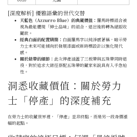
[深度解析] 優雅語彙的世代交替
天藍色（Azzurro Blue）的典藏價值：
羅馬時標組合被
視為最能體現「紳士品味」的組合，退出後將轉為絕版收
藏款。
經典白面的配置精簡：
白面羅馬字以純淨感著稱，暗示勞
力士未來可能傾向於發展漆面或新時標設計以強化現代
感。
關於錶帶的細節：
此次停產涵蓋了三板帶與五珠帶同時退
役，對於追求大錶徑搭配五珠帶的藏家來說具有入手急迫
性。
洞悉收藏價值：關於勞力
士「停產」的深度補充
在勞力士的收藏世界裡，「停產」並非終點，而是另一段身價漲
幅的起點。