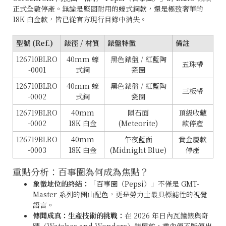
正式全數停產。無論是堅固耐用的蠔式鋼款，還是極致奢華的
18K 白金款，皆已從官方現行目錄中消失。
型號 (Ref.)
錶徑 / 材質
錶盤特徵
備註
126710BLRO
40mm 蠔
黑色錶盤 / 紅藍陶
五珠帶
-0001
式鋼
瓷圈
126710BLRO
40mm 蠔
黑色錶盤 / 紅藍陶
三板帶
-0002
式鋼
瓷圈
126719BLRO
40mm
隕石面
頂級收藏
-0002
18K 白金
(Meteorite)
款停產
126719BLRO
40mm
午夜藍面
貴金屬款
-0003
18K 白金
(Midnight Blue)
停產
重點分析：百事圈為何成為焦點？
象徵地位的終結：
「百事圈（Pepsi）」不僅是 GMT-
Master 系列的開山配色，更是勞力士最具標誌性的視覺
語言。
傳聞成真：生產技術的挑戰：
在 2026 年日內瓦鐘錶與奇
蹟（Watches and Wonders）錶展前，業內便不斷傳出