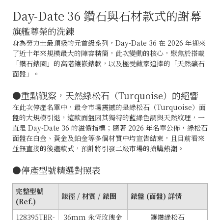
Day-Date 36 鑽石與石材款式的謝幕
旗艦尊榮的洗鍊
身為勞力士最頂級的元首級系列，Day-Date 36 在 2026 年迎來
了近十年來規模最大的陣容精簡，此次變動的核心，聚焦於搭載
「鑽石錶圈」的高階鑲嵌錶款，以及極受藏家追捧的「天然礦石
面盤」。
●重點觀察，天然綠松石（Turquoise）的絕響
在此次停產名單中，最令市場震撼的是綠松石（Turquoise）面
盤的大規模引退，這款面盤因其獨特的藍綠色調與天然紋理，一
直是 Day-Date 36 的溢價指標；隨著 2026 年名單公佈，綠松石
面盤在白金、黃金及鉑金等多個材質中均宣告結束，且目前看來
並無直接的後繼款式，預計將引發二級市場的搶購熱潮。
●停產型號精選對照表
完整型號
錶徑 / 材質 / 錶圈
錶盤 (面盤) 詳情
(Ref.)
128395TBR-
36mm 永恆玫瑰金
鑲鑽綠松石