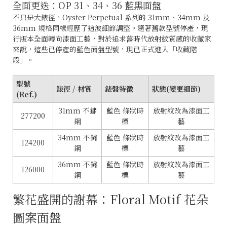
全面更迭：OP 31、34、36 藍黑面盤
不只是大錶徑，Oyster Perpetual 系列的 31mm、34mm 及
36mm 規格同樣經歷了這波細節調整。隨著舊款型號停產，現
行版本全面轉向漆面工藝，對於追求舊時代放射紋質感的收藏家
來說，這些已停產的藍色面盤型號，現已正式進入「收藏階
段」。
型號
錶徑 / 材質
錶盤特徵
狀態(變更細節)
(Ref.)
31mm 不鏽
藍色 條狀時
放射紋改為漆面工
277200
鋼
標
藝
34mm 不鏽
藍色 條狀時
放射紋改為漆面工
124200
鋼
標
藝
36mm 不鏽
藍色 條狀時
放射紋改為漆面工
126000
鋼
標
藝
繁花盛開的謝幕：Floral Motif 花朵
圖案面盤