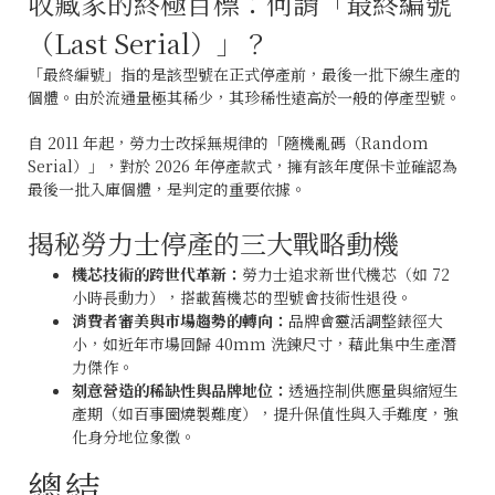
收藏家的終極目標：何謂「最終編號
（Last Serial）」？
「最終編號」指的是該型號在正式停產前，最後一批下線生產的
個體。由於流通量極其稀少，其珍稀性遠高於一般的停產型號。
自 2011 年起，勞力士改採無規律的「隨機亂碼（Random
Serial）」，對於 2026 年停產款式，擁有該年度保卡並確認為
最後一批入庫個體，是判定的重要依據。
揭秘勞力士停產的三大戰略動機
機芯技術的跨世代革新：
勞力士追求新世代機芯（如 72
小時長動力），搭載舊機芯的型號會技術性退役。
消費者審美與市場趨勢的轉向：
品牌會靈活調整錶徑大
小，如近年市場回歸 40mm 洗鍊尺寸，藉此集中生產潛
力傑作。
刻意營造的稀缺性與品牌地位：
透過控制供應量與縮短生
產期（如百事圈燒製難度），提升保值性與入手難度，強
化身分地位象徵。
總結