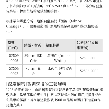
於 2023 年取代 Cellini 系列推出的 1908 系列，在 2026 年迎來
了首次細節修正。原有的 Ref. 52509 與 Ref. 52506 部分編號宣
告終結，轉由全新的尾數編號接替。
根據業內媒體分析，這波調整屬於「微調（Minor
Change）」，主要變動預計聚焦於錶帶顏色或扣飾規格的優
化。
型號
狀態(2026 後
錶徑 / 材質
錶盤特徵
(Ref.)
繼型號)
52509-
39mm 18K
深邃白 (Intense
52509-0005
0006
白金
White)
52506-
39mm 鉑
冰藍色 穀粒紋面
52506-0003
0002
金
盤
[深度觀察]微調背後的工藝邏輯
1908 的細節進化，由新舊型號的交替反映了品牌對配戴體驗的極
致追求，型號尾數的更迭往往意味著錶帶材質的耐用度提升或色
彩美學的微調，旨在讓這款致敬 1908 年品牌商標註冊的經典作
更趨完美。