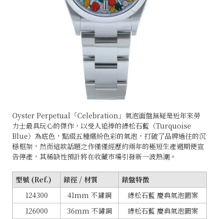
Oyster Perpetual「Celebration」氣泡面盤無疑是近年來勞
力士最具玩心的傑作，以受人追捧的綠松石藍（Turquoise
Blue）為底色，點綴五種繽紛色彩的氣泡，打破了品牌過往的沉
穩框架，然而這款話題之作僅僅經歷約兩年的極短生產週期便宣
告停產，其稀缺性預計將在收藏市場引發新一波熱潮。
型號 (Ref.)
錶徑 / 材質
錶盤特徵
124300
41mm 不鏽鋼
綠松石藍 慶典氣泡圖案
126000
36mm 不鏽鋼
綠松石藍 慶典氣泡圖案