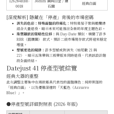
126284RBR-
36mm 鋼與白金 / 鑽
經典白面
0018
石圈
[深度解析] 隱藏在「停產」背後的市場密碼
消失的色彩：特殊面盤的珍稀化：
特別是茄子紫與橄欖綠
組合大量退役，暗示未來可能推出全新的年度主題色彩。
珠寶鑲嵌的策略性位移：
與 Day-Date 類似，精簡了許多
RBR（圓鑽圈） 款式，預計二級市場現存款式將迎來穩定
增值。
型號更迭的規律：
許多型號成對消失（如尾數 21 與
22），暗示五珠帶與三板帶版本同時退役，代表該設計階
段全面終結。
Datejust 41 停產型號綜覽
經典大器的重整
此次調整主要集中在兩款極具代表性的面盤顏色：純粹俐落的
「經典白面」，以及優雅深邃的「天藍色（Azzurro
Blue）」。
●停產型號詳細對照表 (2026 年版)