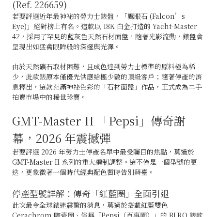
(Ref. 226659)
若要評選近年最神祕的勞力士錶盤，「鷹眼石 (Falcon’s
Eye)」絕對榜上有名。這款以 18K 白金打造的 Yacht-Master
42，採用了罕見的藍灰色天然石材面盤，隨著光影流動，錶盤會
呈現出如猛禽眼眸般的深邃與光澤。
由於天然礦石取材困難，且成色達到勞力士標準的原料極為稀
少，此款錶原本僅優先供應給極少數的頂級客戶；隨著停產的消
息釋出，這款充滿神祕色彩的「石材面盤」作品，正式成為二手
拍賣市場中的稀世珍寶。
GMT-Master II 「Pepsi」傳奇謝
幕，2026 年震撼彈
若要評選 2026 年勞力士停產名單中最受矚目的焦點，莫過於
GMT-Master II 系列的重大編制調整。這不僅是一個型號的更
迭，更象徵著一個時代經典配色暫時告別舞臺。
停產型號詳解：傳奇「紅藍圈」全面引退
此次最令全球錶迷震驚的消息，莫過於搭載紅藍雙色
Cerachrom 陶瓷圈、俗稱「Pepsi（百事圈）」的 BLRO 錶款