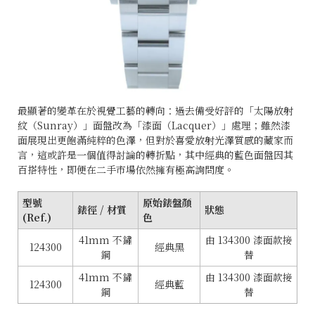
最顯著的變革在於視覺工藝的轉向：過去備受好評的「太陽放射
紋（Sunray）」面盤改為「漆面（Lacquer）」處理；雖然漆
面展現出更飽滿純粹的色澤，但對於喜愛放射光澤質感的藏家而
言，這或許是一個值得討論的轉折點，其中經典的藍色面盤因其
百搭特性，即便在二手市場依然擁有極高詢問度。
型號
原始錶盤顏
錶徑 / 材質
狀態
(Ref.)
色
41mm 不鏽
由 134300 漆面款接
124300
經典黑
鋼
替
41mm 不鏽
由 134300 漆面款接
124300
經典藍
鋼
替