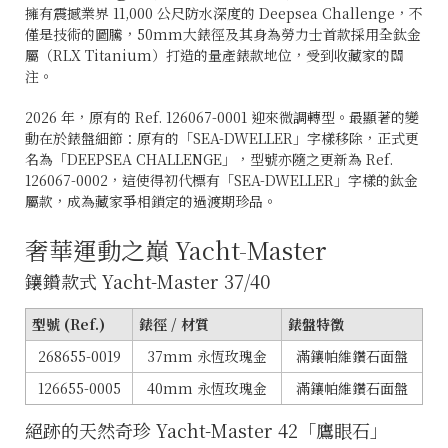
擁有震撼業界 11,000 公尺防水深度的 Deepsea Challenge，不
僅是技術的圖騰，50mm大錶徑及其身為勞力士首款採用全鈦金
屬（RLX Titanium）打造的量產錶款地位，受到收藏家的關
注。
2026 年，原有的 Ref. 126067-0001 迎來微調轉型。最顯著的變
動在於錶盤細節：原有的「SEA-DWELLER」字樣移除，正式更
名為「DEEPSEA CHALLENGE」，型號亦隨之更新為 Ref.
126067-0002，這使得初代標有「SEA-DWELLER」字樣的鈦金
屬款，成為藏家爭相鎖定的過渡期珍品。
奢華運動之巔 Yacht-Master
鑲鑽款式 Yacht-Master 37/40
型號 (Ref.)
錶徑 / 材質
錶盤特徵
268655-0019
37mm 永恆玫瑰金
滿鑲帕維鑽石面盤
126655-0005
40mm 永恆玫瑰金
滿鑲帕維鑽石面盤
絕跡的天然奇珍 Yacht-Master 42「鷹眼石」