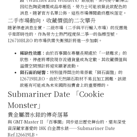
因紅色陶瓷燒製成品率極低，勞力士可能放棄此款配色的
消息。隨著官方名單公佈，這些市場傳聞最終塵埃落定。
二手市場動向，收藏價值的二次攀升
隨著停產消息坐實，二級市場（二手與平行輸入市場）的反應幾
乎是即時性的，作為勞力士熱門程度保二爭一的指標型號，
126710BLRO 的市場供需失衡預計將進一步加劇。
稀缺性效應：
由於百事圈在專櫃長期處於「一錶難求」的
狀態，停產將導致現存流通貨量成為定數，其收藏價值與
溢價空間預計將迎來顯著波動。
隕石面的絕響：
特別值得關注的是搭載「隕石面盤」的
126719BLRO，由於天然隕石取材不易且加工困難，該錶
款極有可能成為未來國際拍賣會上的重要標的。
Submariner Date 「Cookie
Monster」
貴金屬潛水錶的傳奇落幕
與 GMT-Master II 「百事圈」同步退出歷史舞台的，還有深受
資深藏家喜愛的 18K 白金潛水錶——Submariner Date
Ref.126619LB。