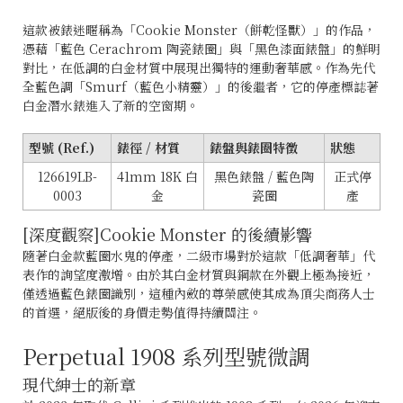
這款被錶迷暱稱為「Cookie Monster（餅乾怪獸）」的作品，
憑藉「藍色 Cerachrom 陶瓷錶圈」與「黑色漆面錶盤」的鮮明
對比，在低調的白金材質中展現出獨特的運動奢華感。作為先代
全藍色調「Smurf（藍色小精靈）」的後繼者，它的停產標誌著
白金潛水錶進入了新的空窗期。
型號 (Ref.)
錶徑 / 材質
錶盤與錶圈特徵
狀態
126619LB-
41mm 18K 白
黑色錶盤 / 藍色陶
正式停
0003
金
瓷圈
產
[深度觀察]Cookie Monster 的後續影響
隨著白金款藍圈水鬼的停產，二級市場對於這款「低調奢華」代
表作的詢望度激增。由於其白金材質與鋼款在外觀上極為接近，
僅透過藍色錶圈識別，這種內斂的尊榮感使其成為頂尖商務人士
的首選，絕版後的身價走勢值得持續關注。
Perpetual 1908 系列型號微調
現代紳士的新章