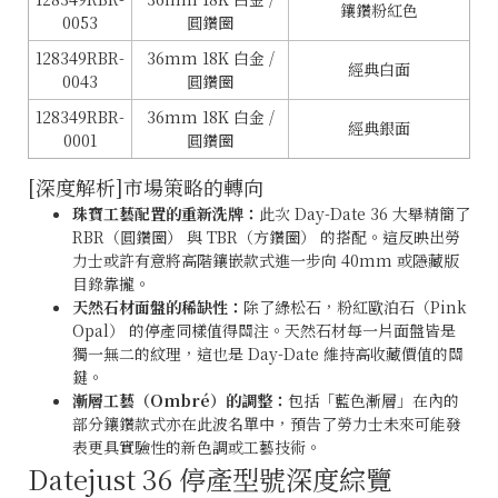
鑲鑽粉紅色
0053
圓鑽圈
128349RBR-
36mm 18K 白金 /
經典白面
0043
圓鑽圈
128349RBR-
36mm 18K 白金 /
經典銀面
0001
圓鑽圈
[深度解析]市場策略的轉向
珠寶工藝配置的重新洗牌：
此次 Day-Date 36 大舉精簡了
RBR（圓鑽圈） 與 TBR（方鑽圈） 的搭配。這反映出勞
力士或許有意將高階鑲嵌款式進一步向 40mm 或隱藏版
目錄靠攏。
天然石材面盤的稀缺性：
除了綠松石，粉紅歐泊石（Pink
Opal） 的停產同樣值得關注。天然石材每一片面盤皆是
獨一無二的紋理，這也是 Day-Date 維持高收藏價值的關
鍵。
漸層工藝（Ombré）的調整：
包括「藍色漸層」在內的
部分鑲鑽款式亦在此波名單中，預告了勞力士未來可能發
表更具實驗性的新色調或工藝技術。
Datejust 36 停產型號深度綜覽