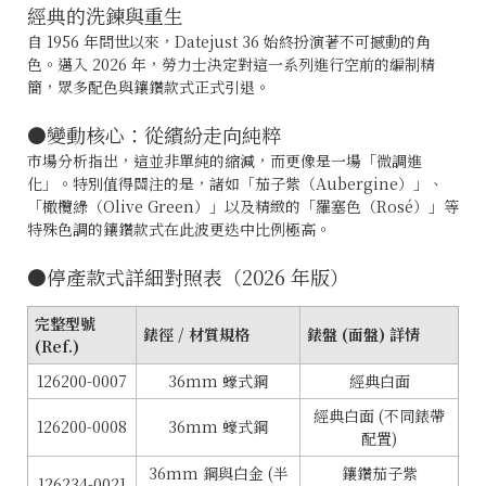
經典的洗鍊與重生
自 1956 年問世以來，Datejust 36 始終扮演著不可撼動的角
色。邁入 2026 年，勞力士決定對這一系列進行空前的編制精
簡，眾多配色與鑲鑽款式正式引退。
●變動核心：從繽紛走向純粹
市場分析指出，這並非單純的縮減，而更像是一場「微調進
化」。特別值得關注的是，諸如「茄子紫（Aubergine）」、
「橄欖綠（Olive Green）」以及精緻的「羅塞色（Rosé）」等
特殊色調的鑲鑽款式在此波更迭中比例極高。
●停產款式詳細對照表（2026 年版）
完整型號
錶徑 / 材質規格
錶盤 (面盤) 詳情
(Ref.)
126200-0007
36mm 蠔式鋼
經典白面
經典白面 (不同錶帶
126200-0008
36mm 蠔式鋼
配置)
36mm 鋼與白金 (半
鑲鑽茄子紫
126234-0021