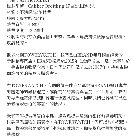
機芯型號：Caliber Breitling 17自動上鏈機芯
材質：不銹鋼/皮革錶帶
腕圍：最大約20cm
錶殼直徑：43毫米
錶殼厚度：12.2毫米
※腕圍的尺寸以商品圖上的標示為準，無法提供錶節延長服務，
敬請見諒。
歡迎來到TOWERWATCH，我們是由BRAND楓月親自經營的二
手腕錶專門店。BRAND楓月於2015年在台灣成立，是一家專注於
二手古物的收購企業，日本母公司則是成立於2007年，持有古物
商許可證的精品收購業者。
在TOWERWATCH，我們的每一件商品都經過BRAND楓月專業
的鑑定師的嚴格鑑定，確保商品的真偽與品質。在上架前，我們
的專業鐘錶維修技師會進行檢查及處理，同時我們也會標註出經
過修復或更換的零部件的情況。
我們不僅提供優質的產品，還為您提供腕錶的維修和保養服務，
以確保您購物的滿意度。在TOWERWATCH，您可以放心選購，
每一枚腕錶都是經過精心挑選和維護的，期待為您提供極致的腕
錶體驗。