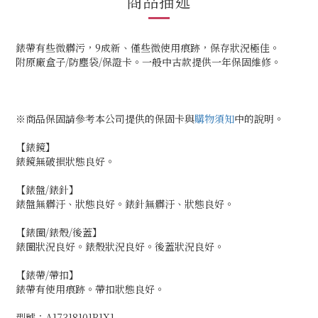
商品描述
錶帶有些微髒污，9成新、僅些微使用痕跡，保存狀況極佳。
附原廠盒子/防塵袋/保證卡。一般中古款提供一年保固維修。
※商品保固請參考本公司提供的保固卡與
購物須知
中的說明。
【錶鏡】
錶鏡無破損狀態良好。
【錶盤/錶針】
錶盤無髒汙、狀態良好。錶針無髒汙、狀態良好。
【錶圈/錶殼/後蓋】
錶圈狀況良好。錶殼狀況良好。後蓋狀況良好。
【錶帶/帶扣】
錶帶有使用痕跡。帶扣狀態良好。
型號：A17318101B1X1