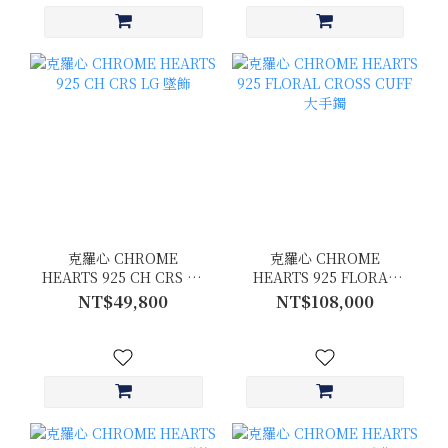
克羅心 CHROME
克羅心 CHROME
HEARTS 925 CH CRS LG
HEARTS 925 FLORAL
墜飾
CROSS CUFF 大手鐲
NT$49,800
NT$108,000