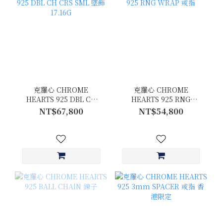
克羅心 CHROME
克羅心 CHROME
HEARTS 925 DBL CH
HEARTS 925 RNG
CRS SML 墜飾 17.16G
WRAP 戒指
NT$67,800
NT$54,800