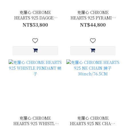
克羅心 CHROME
克羅心 CHROME
HEARTS 925 DAGGER
HEARTS 925 PYRAMID
RING 戒指
PLUS BALL 墜飾
NT$53,800
NT$44,800
克羅心 CHROME
克羅心 CHROME
HEARTS 925 WHISTLE
HEARTS 925 NE CHAIN