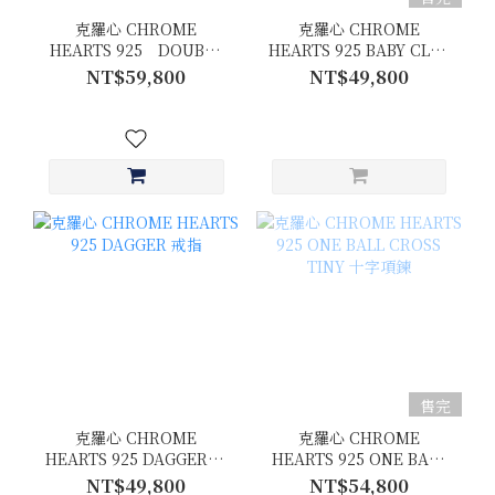
克羅心 CHROME
克羅心 CHROME
HEARTS 925 DOUBLE
HEARTS 925 BABY CLSC
DAGGER 墜飾
戒指
NT$59,800
NT$49,800
售完
克羅心 CHROME
克羅心 CHROME
HEARTS 925 DAGGER 戒
HEARTS 925 ONE BALL
指
CROSS TINY 十字項鍊
NT$49,800
NT$54,800