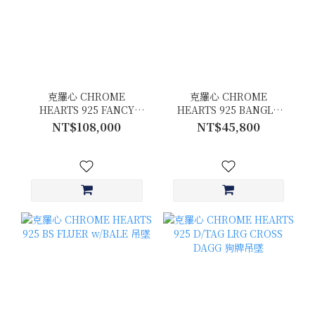
克羅心 CHROME
克羅心 CHROME
HEARTS 925 FANCY
HEARTS 925 BANGLE
LRG3 11LINK 手鍊
SBT手環
NT$108,000
NT$45,800