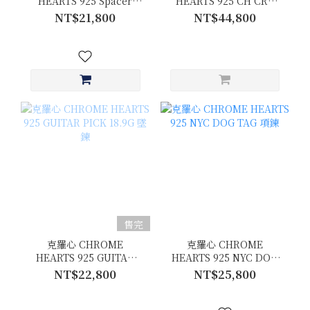
HEARTS 925 Spacer
HEARTS 925 CH CRS
Forever 6mm 戒指
SML BC 38.5G 墜鍊
NT$21,800
NT$44,800
售完
克羅心 CHROME
克羅心 CHROME
HEARTS 925 GUITAR
HEARTS 925 NYC DOG
PICK 18.9G 墜鍊
TAG 項鍊
NT$22,800
NT$25,800