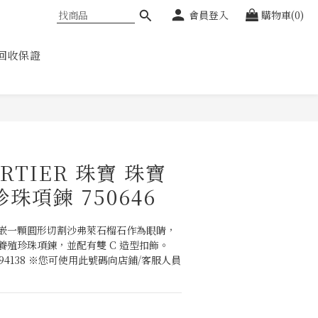
會員登入
購物車(0)
回收保證
RTIER 珠寶 珠寶
珠項鍊 750646
鑲嵌一顆圓形切割沙弗萊石榴石作為眼睛，
的養殖珍珠項鍊，並配有雙 C 造型扣飾。
28494138 ※您可使用此號碼向店鋪/客服人員