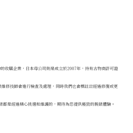
古物的收購企業，日本母公司則是成立於2007年，持有古物商許可證
鐘錶維修技師會進行檢查及處理，同時我們也會標註出經過修復或更
腕錶都是經過精心挑選和維護的，期待為您提供極致的腕錶體驗。