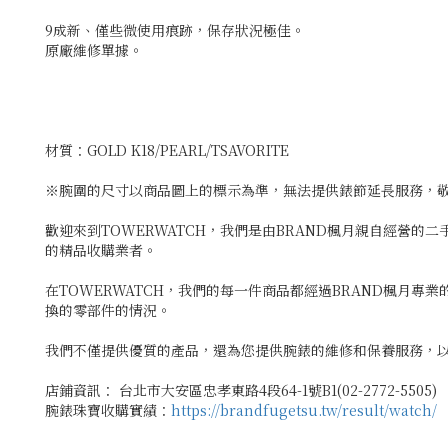
9成新、僅些微使用痕跡，保存狀況極佳。
原廠維修單據。
材質：GOLD K18/PEARL/TSAVORITE
※腕圍的尺寸以商品圖上的標示為準，無法提供錶節延長服務，
歡迎來到TOWERWATCH，我們是由BRAND楓月親自經營的
的精品收購業者。
在TOWERWATCH，我們的每一件商品都經過BRAND楓月
換的零部件的情況。
我們不僅提供優質的產品，還為您提供腕錶的維修和保養服務，以
店鋪資訊： 台北市大安區忠孝東路4段64-1號B1(02-2772-5505)
腕錶珠寶收購實績：
https://brandfugetsu.tw/result/watch/