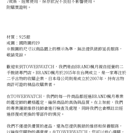
7成新、經常使用，保存狀況不良但不影響使用。
附購買證明。
材質：925銀
戒圍：國際圍約19
※腕圍的尺寸以商品圖上的標示為準，無法提供錶節延長服務，
敬請見諒。
歡迎來到TOWERWATCH，我們是由BRAND楓月親自經營的二
手腕錶專門店。BRAND楓月於2015年在台灣成立，是一家專注於
二手古物的收購企業，日本母公司則是成立於2007年，持有古物
商許可證的精品收購業者。
在TOWERWATCH，我們的每一件商品都經過BRAND楓月專業
的鑑定師的嚴格鑑定，確保商品的真偽與品質。在上架前，我們
的專業鐘錶維修技師會進行檢查及處理，同時我們也會標註出經
過修復或更換的零部件的情況。
我們不僅提供優質的產品，還為您提供腕錶的維修和保養服務，
以確保您購物的滿意度。在TOWERWATCH，您可以放心選購，