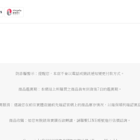
防詐騙警示：提醒您，本店不會以電話或簡訊通知變更付款方式。
商品鑑賞期：本網站上所購買之商品皆有到貨後7日的鑑賞期。
賞服務：建議您在前往實體店鋪前先確認官網上的商品庫存情況，以確保順利確認實
商品收購：如您有腕錶珠寶鑽石欲轉讓，請聯繫LINE帳號進行估價諮詢。