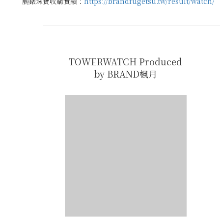
腕錶珠寶收購實績：
https://brandfugetsu.tw/result/watch/
TOWERWATCH Produced
by BRAND楓月