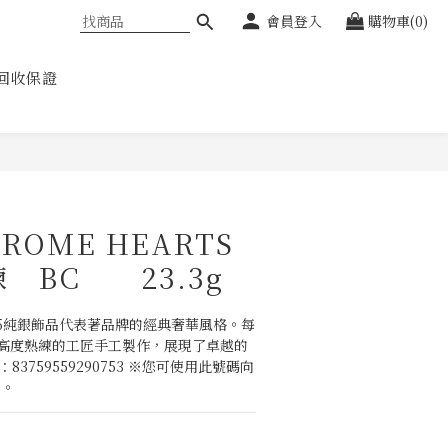
會員登入
購物車(0)
回收保證
ROME HEARTS
鍊 BC 23.3g
s的925純銀飾品代表著品牌的經典奢華風格。每
高度熟練的工匠手工製作，展現了卓越的
：83759559290753 ※您可使用此號碼向
品。