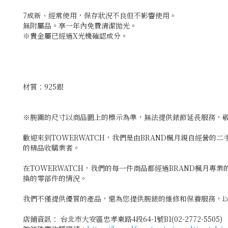
7成新、經常使用，保存狀況不良但不影響使用。
無附屬品。享一年內免費清潔拋光。
※貴金屬已經過X光機確認成分。
材質：925銀
※腕圍的尺寸以商品圖上的標示為準，無法提供錶節延長服務，
歡迎來到TOWERWATCH，我們是由BRAND楓月親自經營的
的精品收購業者。
在TOWERWATCH，我們的每一件商品都經過BRAND楓月
換的零部件的情況。
我們不僅提供優質的產品，還為您提供腕錶的維修和保養服務，以
店鋪資訊： 台北市大安區忠孝東路4段64-1號B1(02-2772-5505)