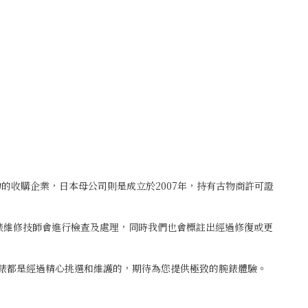
古物的收購企業，日本母公司則是成立於2007年，持有古物商許可證
鐘錶維修技師會進行檢查及處理，同時我們也會標註出經過修復或更
腕錶都是經過精心挑選和維護的，期待為您提供極致的腕錶體驗。