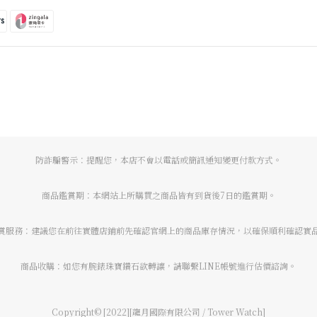
防詐騙警示：提醒您，本店不會以電話或簡訊通知變更付款方式。
商品鑑賞期：本網站上所購買之商品皆有到貨後7日的鑑賞期。
賞服務：建議您在前往實體店鋪前先確認官網上的商品庫存情況，以確保順利確認實
商品收購：如您有腕錶珠寶鑽石欲轉讓，請聯繫LINE帳號進行估價諮詢。
Copyright© [2022][龍月國際有限公司 / Tower Watch]