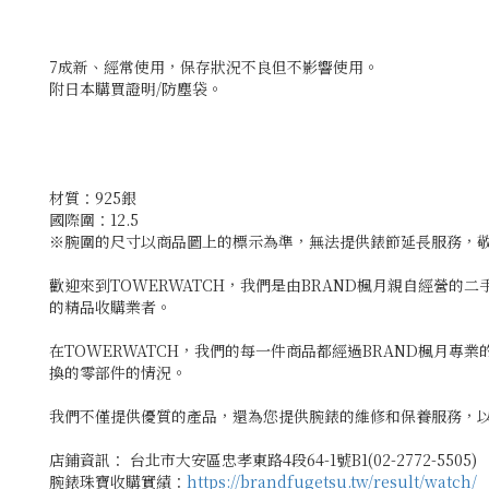
7成新、經常使用，保存狀況不良但不影響使用。
附日本購買證明/防塵袋。
材質：925銀
國際圍：12.5
※腕圍的尺寸以商品圖上的標示為準，無法提供錶節延長服務，
歡迎來到TOWERWATCH，我們是由BRAND楓月親自經營的
的精品收購業者。
在TOWERWATCH，我們的每一件商品都經過BRAND楓月
換的零部件的情況。
我們不僅提供優質的產品，還為您提供腕錶的維修和保養服務，以
店鋪資訊： 台北市大安區忠孝東路4段64-1號B1(02-2772-5505)
腕錶珠寶收購實績：
https://brandfugetsu.tw/result/watch/