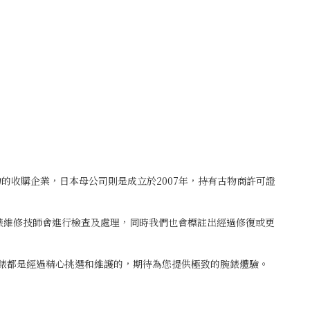
古物的收購企業，日本母公司則是成立於2007年，持有古物商許可證
鐘錶維修技師會進行檢查及處理，同時我們也會標註出經過修復或更
腕錶都是經過精心挑選和維護的，期待為您提供極致的腕錶體驗。