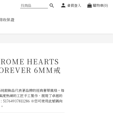
會員登入
購物車(0)
回收保證
ROME HEARTS
FOREVER 6MM戒
s的925純銀飾品代表著品牌的經典奢華風格。每
高度熟練的工匠手工製作，展現了卓越的
51764937811286 ※您可使用此號碼向
品。