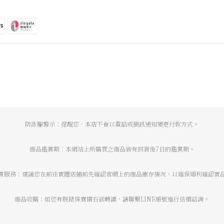
防詐騙警示：提醒您，本店不會以電話或簡訊通知變更付款方式。
商品鑑賞期：本網站上所購買之商品皆有到貨後7日的鑑賞期。
賞服務：建議您在前往實體店鋪前先確認官網上的商品庫存情況，以確保順利確認實
商品收購：如您有腕錶珠寶鑽石欲轉讓，請聯繫LINE帳號進行估價諮詢。