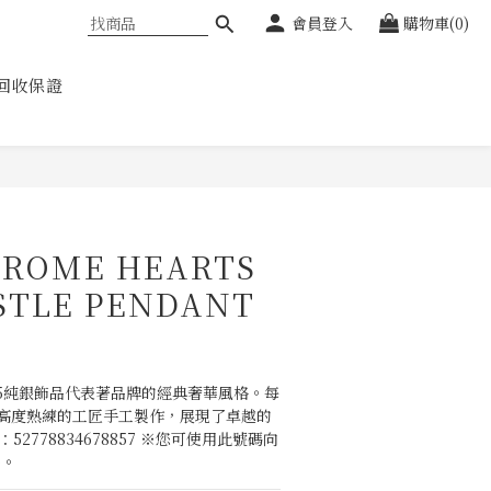
會員登入
購物車(0)
回收保證
立即購買
ROME HEARTS
STLE PENDANT
s的925純銀飾品代表著品牌的經典奢華風格。每
高度熟練的工匠手工製作，展現了卓越的
：52778834678857 ※您可使用此號碼向
品。