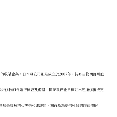
古物的收購企業，日本母公司則是成立於2007年，持有古物商許可證
鐘錶維修技師會進行檢查及處理，同時我們也會標註出經過修復或更
腕錶都是經過精心挑選和維護的，期待為您提供極致的腕錶體驗。