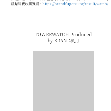
腕錶珠寶收購實績：
https://brandfugetsu.tw/result/watch/
TOWERWATCH Produced
by BRAND楓月