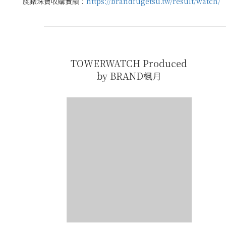
腕錶珠寶收購實績：
https://brandfugetsu.tw/result/watch/
TOWERWATCH Produced
by BRAND楓月