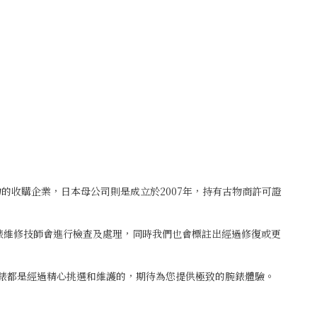
古物的收購企業，日本母公司則是成立於2007年，持有古物商許可證
鐘錶維修技師會進行檢查及處理，同時我們也會標註出經過修復或更
腕錶都是經過精心挑選和維護的，期待為您提供極致的腕錶體驗。