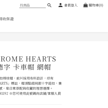
會員登入
購物車(0)
回收保證
立即購買
ROME HEARTS
德字 卡車帽 網帽
S 後扣棒球帽，前片採用布料設計，印有
 HEARTS」標誌，帽頂點綴純銀十字鈕扣，兼
感，是日常搭配與收藏的理想選擇。
92781192 ※您可使用此號碼向店鋪/客服人員