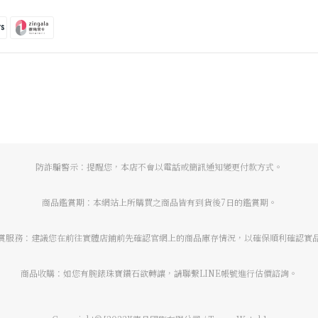
防詐騙警示：提醒您，本店不會以電話或簡訊通知變更付款方式。
商品鑑賞期：本網站上所購買之商品皆有到貨後7日的鑑賞期。
賞服務：建議您在前往實體店鋪前先確認官網上的商品庫存情況，以確保順利確認實
商品收購：如您有腕錶珠寶鑽石欲轉讓，請聯繫LINE帳號進行估價諮詢。