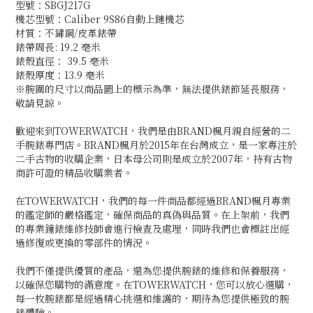
型號：SBGJ217G
機芯型號：Caliber 9S86自動上鏈機芯
材質：不鏽鋼/皮革錶帶
錶帶周長: 19.2 毫米
錶殼直徑： 39.5 毫米
錶殼厚度：13.9 毫米
※腕圍的尺寸以商品圖上的標示為準，無法提供錶節延長服務，
敬請見諒。
歡迎來到TOWERWATCH，我們是由BRAND楓月親自經營的二
手腕錶專門店。BRAND楓月於2015年在台灣成立，是一家專注於
二手古物的收購企業，日本母公司則是成立於2007年，持有古物
商許可證的精品收購業者。
在TOWERWATCH，我們的每一件商品都經過BRAND楓月專業
的鑑定師的嚴格鑑定，確保商品的真偽與品質。在上架前，我們
的專業鐘錶維修技師會進行檢查及處理，同時我們也會標註出經
過修復或更換的零部件的情況。
我們不僅提供優質的產品，還為您提供腕錶的維修和保養服務，
以確保您購物的滿意度。在TOWERWATCH，您可以放心選購，
每一枚腕錶都是經過精心挑選和維護的，期待為您提供極致的腕
錶體驗。