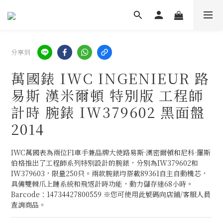
分享到
萬國錶 IWC INGENIEUR 路
易斯 漢米爾頓 特別版 工程師
計時 腕錶 IW379602 黑面盤
2014
IWC萬國表為兩位F1車手兼品牌大使路易斯·漢密爾頓和尼科·羅斯
伯格推出了工程師系列特別設計的腕錶，分別為IW379602和
IW379603，限量250只。兩款腕錶均搭載89361自主自動機芯，
具備雙棘爪上鏈系統和飛返計時功能，動力儲存達68小時。
Barcode：14734427800559 ※您可使用此號碼向店鋪/客服人員
查詢商品。