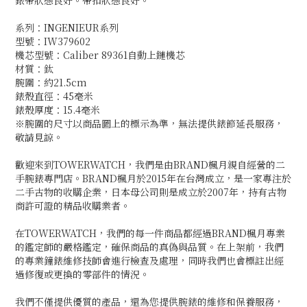
錶帶狀態良好。帶扣狀態良好。
系列：INGENIEUR系列
型號：IW379602
機芯型號：Caliber 89361自動上鏈機芯
材質：鈦
腕圍：約21.5cm
錶殼直徑：45毫米
錶殼厚度：15.4毫米
※腕圍的尺寸以商品圖上的標示為準，無法提供錶節延長服務，
敬請見諒。
歡迎來到TOWERWATCH，我們是由BRAND楓月親自經營的二
手腕錶專門店。BRAND楓月於2015年在台灣成立，是一家專注於
二手古物的收購企業，日本母公司則是成立於2007年，持有古物
商許可證的精品收購業者。
在TOWERWATCH，我們的每一件商品都經過BRAND楓月專業
的鑑定師的嚴格鑑定，確保商品的真偽與品質。在上架前，我們
的專業鐘錶維修技師會進行檢查及處理，同時我們也會標註出經
過修復或更換的零部件的情況。
我們不僅提供優質的產品，還為您提供腕錶的維修和保養服務，