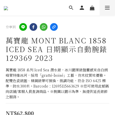
分享到
萬寶龍 MONT BLANC 1858
ICED SEA 日期顯示自動腕錶
129369 2023
萬寶龍 1858 系列 Iced Sea 潛水錶，冰川圖案錶盤靈感來自白朗
峰蒙特維冰河，採用「gratté-boisé」工藝，仿木紋質地優雅。
配雙色瓷錶圏、精鋼錶帶可替換，微調功能，符合 ISO 6425 標
準，防水300米。Barcode：12695115663629 ※您可使用此號碼
向店鋪/客服人員查詢商品。※腕圍以圖示為準，無提供延長錶節
之服務。
NT$62,800