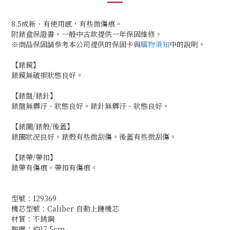
8.5成新、有使用感，有些微傷痕。
附錶盒保證書。一般中古款提供一年保固維修。
※商品保固請參考本公司提供的保固卡與
購物須知
中的說明。
【錶鏡】
錶鏡無破損狀態良好。
【錶盤/錶針】
錶盤無髒汙、狀態良好。錶針無髒汙、狀態良好。
【錶圈/錶殼/後蓋】
錶圈狀況良好。錶殼有些微刮傷。後蓋有些微刮傷。
【錶帶/帶扣】
錶帶有傷痕。帶扣有傷痕。
型號：129369
機芯型號：Caliber 自動上鏈機芯
材質：不銹鋼
腕圍：約17.5cm