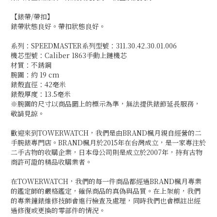
【錶帶/帶扣】
錶帶狀態良好。帶扣狀態良好。
系列：SPEEDMASTER系列型號：311.30.42.30.01.006
機芯型號：Caliber 1863手動上鏈機芯
材質：不銹鋼
腕圍：約 19 cm
錶殼直徑：42毫米
錶殼厚度：13.5毫米
※腕圍的尺寸以商品圖上的標示為準，無法提供錶節延長服務，
敬請見諒。
歡迎來到TOWERWATCH，我們是由BRAND楓月親自經營的二
手腕錶專門店。BRAND楓月於2015年在台灣成立，是一家專注於
二手古物的收購企業，日本母公司則是成立於2007年，持有古物
商許可證的精品收購業者。
在TOWERWATCH，我們的每一件商品都經過BRAND楓月專業
的鑑定師的嚴格鑑定，確保商品的真偽與品質。在上架前，我們
的專業鐘錶維修技師會進行檢查及處理，同時我們也會標註出經
過修復或更換的零部件的情況。