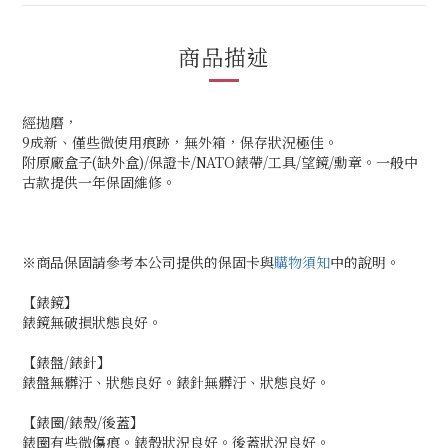
商品描述
經拋磨，
9成新、僅些微使用痕跡，無外箱，保存狀況極佳。
附原廠盒子(缺外盒)/保證卡/NATO錶帶/工具/望鏡/勳章。一般中
古款提供一年保固維修。
※商品保固請參考本公司提供的保固卡與
購物須知
中的說明。
【錶鏡】
錶鏡無破損狀態良好。
【錶盤/錶針】
錶盤無髒汙、狀態良好。錶針無髒汙、狀態良好。
【錶圈/錶殼/後蓋】
錶圈有些微傷痕。錶殼狀況良好。後蓋狀況良好。