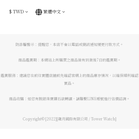
$
TWD
繁體中文
防詐騙警示：提醒您，本店不會以電話或簡訊通知變更付款方式。
商品鑑賞期：本網站上所購買之商品皆有到貨後7日的鑑賞期。
鑑賞服務：建議您在前往實體店鋪前先確認官網上的商品庫存情況，以確保順利確認
實品。
商品收購：如您有腕錶珠寶鑽石欲轉讓，請聯繫LINE帳號進行估價諮詢。
Copyright© [2022][龍月國際有限公司 / Tower Watch]