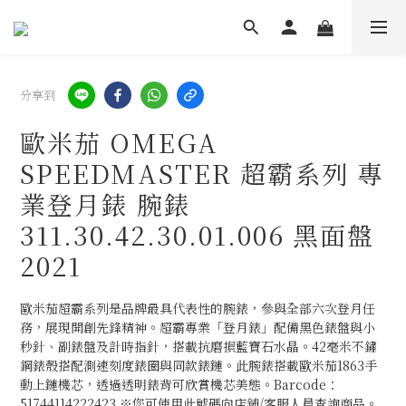
分享到
歐米茄 OMEGA
SPEEDMASTER 超霸系列 專
業登月錶 腕錶
311.30.42.30.01.006 黑面盤
2021
歐米茄超霸系列是品牌最具代表性的腕錶，參與全部六次登月任
務，展現開創先鋒精神。超霸專業「登月錶」配備黑色錶盤與小
秒針、副錶盤及計時指針，搭載抗磨損藍寶石水晶。42毫米不鏽
鋼錶殼搭配測速刻度錶圈與同款錶鏈。此腕錶搭載歐米茄1863手
動上鏈機芯，透過透明錶背可欣賞機芯美態。Barcode：
51744114222423 ※您可使用此號碼向店鋪/客服人員查詢商品。