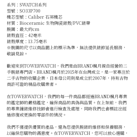
系列：SWATCH系列
型號：SO33P700
機芯型號：Caliber 石英機芯
材質：Bioceramic 生物陶瓷錶殼/PVC錶帶
腕圍：最大約cm
錶殼直徑：42毫米
錶殼厚度：13.75毫米
※腕圍的尺寸以商品圖上的標示為準，無法提供錶節延長服務，
敬請見諒。
歡迎來到TOWERWATCH，我們是由BRAND楓月親自經營的二
手腕錶專門店。BRAND楓月於2015年在台灣成立，是一家專注於
二手古物的收購企業，日本母公司則是成立於2007年，持有古物
商許可證的精品收購業者。
在TOWERWATCH，我們的每一件商品都經過BRAND楓月專業
的鑑定師的嚴格鑑定，確保商品的真偽與品質。在上架前，我們
的專業鐘錶維修技師會進行檢查及處理，同時我們也會標註出經
過修復或更換的零部件的情況。
我們不僅提供優質的產品，還為您提供腕錶的維修和保養服務，
以確保您購物的滿意度。在TOWERWATCH，您可以放心選購，