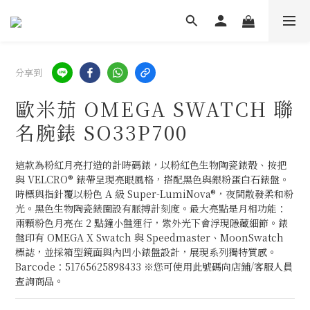
分享到
歐米茄 OMEGA SWATCH 聯
名腕錶 SO33P700
這款為粉紅月亮打造的計時碼錶，以粉紅色生物陶瓷錶殼、按把
與 VELCRO® 錶帶呈現亮眼風格，搭配黑色與銀粉蛋白石錶盤。
時標與指針覆以粉色 A 級 Super-LumiNova®，夜間散發柔和粉
光。黑色生物陶瓷錶圈設有脈搏計刻度。最大亮點是月相功能：
兩顆粉色月亮在 2 點鐘小盤運行，紫外光下會浮現隱藏細節。錶
盤印有 OMEGA X Swatch 與 Speedmaster、MoonSwatch 
標誌，並採箱型鏡面與內凹小錶盤設計，展現系列獨特質感。
Barcode：51765625898433 ※您可使用此號碼向店鋪/客服人員
查詢商品。