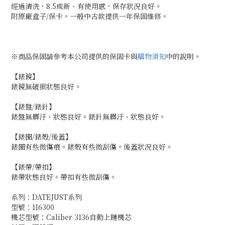
經過清洗，8.5成新、有使用感，保存狀況良好。
附原廠盒子/保卡。一般中古款提供一年保固維修。
※商品保固請參考本公司提供的保固卡與
購物須知
中的說明。
【錶鏡】
錶鏡無破損狀態良好。
【錶盤/錶針】
錶盤無髒汙、狀態良好。錶針無髒汙、狀態良好。
【錶圈/錶殼/後蓋】
錶圈有些微傷痕。錶殼有些微刮傷。後蓋狀況良好。
【錶帶/帶扣】
錶帶狀態良好。帶扣有些微刮傷。
系列：DATEJUST系列
型號：116300
機芯型號：Caliber 3136自動上鏈機芯