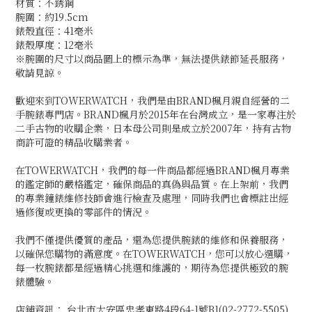
材質：不銹鋼
腕圍：約19.5cm
錶殼直徑：41毫米
錶殼厚度：12毫米
※腕圍的尺寸以商品圖上的標示為準，無法提供錶節延長服務，
敬請見諒。
歡迎來到TOWERWATCH，我們是由BRAND楓月親自經營的二
手腕錶專門店。BRAND楓月於2015年在台灣成立，是一家專注於
二手古物的收購企業，日本母公司則是成立於2007年，持有古物
商許可證的精品收購業者。
在TOWERWATCH，我們的每一件商品都經過BRAND楓月專業
的鑑定師的嚴格鑑定，確保商品的真偽與品質。在上架前，我們
的專業鐘錶維修技師會進行檢查及處理，同時我們也會標註出經
過修復或更換的零部件的情況。
我們不僅提供優質的產品，還為您提供腕錶的維修和保養服務，
以確保您購物的滿意度。在TOWERWATCH，您可以放心選購，
每一枚腕錶都是經過精心挑選和維護的，期待為您提供極致的腕
錶體驗。
店鋪資訊： 台北市大安區忠孝東路4段64-1號B1(02-2772-5505)