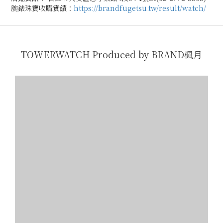
腕錶珠寶收購實績：
https://brandfugetsu.tw/result/watch/
TOWERWATCH Produced by BRAND楓月