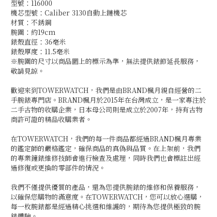
型號：116000
機芯型號：Caliber 3130自動上鏈機芯
材質：不銹鋼
腕圍：約19cm
錶殼直徑：36毫米
錶殼厚度：11.5毫米
※腕圍的尺寸以商品圖上的標示為準，無法提供錶節延長服務，
敬請見諒。
歡迎來到TOWERWATCH，我們是由BRAND楓月親自經營的二
手腕錶專門店。BRAND楓月於2015年在台灣成立，是一家專注於
二手古物的收購企業，日本母公司則是成立於2007年，持有古物
商許可證的精品收購業者。
在TOWERWATCH，我們的每一件商品都經過BRAND楓月專業
的鑑定師的嚴格鑑定，確保商品的真偽與品質。在上架前，我們
的專業鐘錶維修技師會進行檢查及處理，同時我們也會標註出經
過修復或更換的零部件的情況。
我們不僅提供優質的產品，還為您提供腕錶的維修和保養服務，
以確保您購物的滿意度。在TOWERWATCH，您可以放心選購，
每一枚腕錶都是經過精心挑選和維護的，期待為您提供極致的腕
錶體驗。