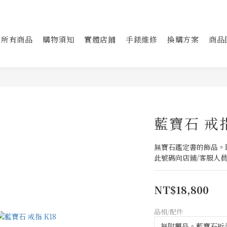
所有商品
購物須知
實體店鋪
手錶維修
換購方案
商品
藍寶石 戒指
無寶石鑑定書的飾品。Barc
此號碼向店鋪/客服人
NT$18,800
品相/配件