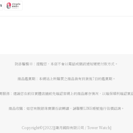
防詐騙警示：提醒您，本店不會以電話或簡訊通知變更付款方式。
商品鑑賞期：本網站上所購買之商品皆有到貨後7日的鑑賞期。
賞服務：建議您在前往實體店鋪前先確認官網上的商品庫存情況，以確保順利確認實
商品收購：如您有腕錶珠寶鑽石欲轉讓，請聯繫LINE帳號進行估價諮詢。
Copyright© [2022][龍月國際有限公司 / Tower Watch]