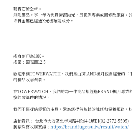
藍寶石近全新。
無附屬品。享一年內免費清潔拋光，另提供專業戒圍修改服務。(僅
※貴金屬已經過X光機確認成分。
戒身刻印為18K。
戒圍：國際圍12.5
歡迎來到TOWERWATCH，我們是由BRAND楓月親自經營的
的精品收購業者。
在TOWERWATCH，我們的每一件商品都經過BRAND楓月
換的零部件的情況。
我們不僅提供優質的產品，還為您提供腕錶的維修和保養服務，以
店鋪資訊： 台北市大安區忠孝東路4段64-1號B1(02-2772-5505)
腕錶珠寶收購實績：
https://brandfugetsu.tw/result/watch/