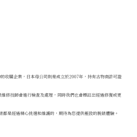
古物的收購企業，日本母公司則是成立於2007年，持有古物商許可證
鐘錶維修技師會進行檢查及處理，同時我們也會標註出經過修復或更
腕錶都是經過精心挑選和維護的，期待為您提供極致的腕錶體驗。