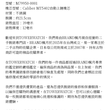
型號：M79950-0001
機芯型號：Caliber MT5402自動上鏈機芯
材質：不銹鋼
腕圍：約21.5cm
錶殼直徑：39毫米
錶殼厚度：12毫米
歡迎來到TOWERWATCH，我們是由BRAND楓月親自經營的二
手腕錶專門店。BRAND楓月於2015年在台灣成立，是一家專注於
二手古物的收購企業，日本母公司則是成立於2007年，持有古物
商許可證的精品收購業者。
在TOWERWATCH，我們的每一件商品都經過BRAND楓月專業
的鑑定師的嚴格鑑定，確保商品的真偽與品質。在上架前，我們
的專業鐘錶維修技師會進行檢查及處理，同時我們也會標註出經
過修復或更換的零部件的情況。
我們不僅提供優質的產品，還為您提供腕錶的維修和保養服務，
以確保您購物的滿意度。在TOWERWATCH，您可以放心選購，
每一枚腕錶都是經過精心挑選和維護的，期待為您提供極致的腕
錶體驗。