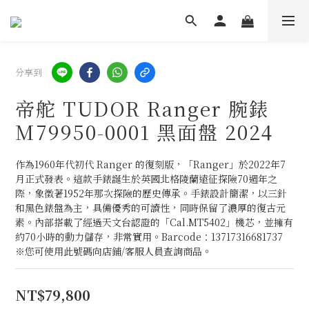
分享到
帝舵 TUDOR Ranger 腕錶
M79950-0001 黑面盤 2024
作為1960年代初代 Ranger 的復刻版，「Ranger」於2022年7
月正式發表。這款手錶誕生於英國北格陵蘭遠征探險70週年之
際，象徵著1952年那次探險的歷史傳承。手錶設計簡潔，以三針
和黑色錶盤為主，具備優秀的可讀性，同時保留了濃厚的復古元
素。內部搭載了經過天文台認證的「Cal.MT5402」機芯，並擁有
約70小時的動力儲存，非常實用。Barcode：13717316681737 
※您可使用此號碼向店鋪/客服人員查詢商品。
NT$79,800