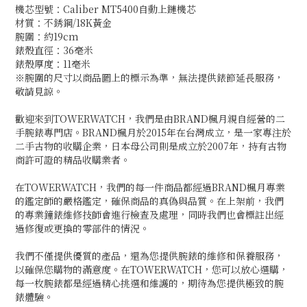
機芯型號：Caliber MT5400自動上鏈機芯
材質：不銹鋼/18K黃金
腕圍：約19cm
錶殼直徑：36毫米
錶殼厚度：11毫米
※腕圍的尺寸以商品圖上的標示為準，無法提供錶節延長服務，
敬請見諒。
歡迎來到TOWERWATCH，我們是由BRAND楓月親自經營的二
手腕錶專門店。BRAND楓月於2015年在台灣成立，是一家專注於
二手古物的收購企業，日本母公司則是成立於2007年，持有古物
商許可證的精品收購業者。
在TOWERWATCH，我們的每一件商品都經過BRAND楓月專業
的鑑定師的嚴格鑑定，確保商品的真偽與品質。在上架前，我們
的專業鐘錶維修技師會進行檢查及處理，同時我們也會標註出經
過修復或更換的零部件的情況。
我們不僅提供優質的產品，還為您提供腕錶的維修和保養服務，
以確保您購物的滿意度。在TOWERWATCH，您可以放心選購，
每一枚腕錶都是經過精心挑選和維護的，期待為您提供極致的腕
錶體驗。