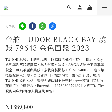
分享到
帝舵 TUDOR BLACK BAY 腕
錶 79643 金色面盤 2023
TUDOR 為勞力士的副品牌，以高機能著稱，其中「Black Bay」
系列與海軍淵源深厚，為人氣潛水錶款。S&G款式結合不鏽鋼與
黃金，兼具華麗與美感。搭載自製機芯 Cal.MT5400，36毫米錶
徑搭配黑色錶盤，男女皆適用。標誌性的「雪花針」設計展現 
TUDOR 原創風格，整體外觀低調不失亮眼，是一款實用又具收
藏價值的推薦錶款。Barcode：13762603794894 ※您可使用此
號碼向店鋪/客服人員查詢商品。
NT$89,800