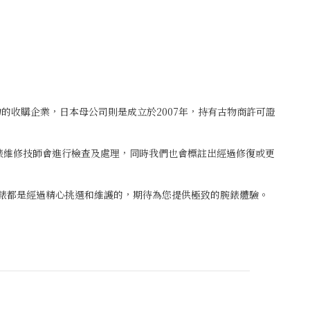
古物的收購企業，日本母公司則是成立於2007年，持有古物商許可證
鐘錶維修技師會進行檢查及處理，同時我們也會標註出經過修復或更
腕錶都是經過精心挑選和維護的，期待為您提供極致的腕錶體驗。