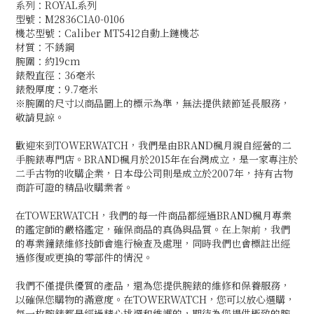
系列：ROYAL系列
型號：M2836C1A0-0106
機芯型號：Caliber MT5412自動上鏈機芯
材質：不銹鋼
腕圍：約19cm
錶殼直徑：36毫米
錶殼厚度：9.7毫米
※腕圍的尺寸以商品圖上的標示為準，無法提供錶節延長服務，
敬請見諒。
歡迎來到TOWERWATCH，我們是由BRAND楓月親自經營的二
手腕錶專門店。BRAND楓月於2015年在台灣成立，是一家專注於
二手古物的收購企業，日本母公司則是成立於2007年，持有古物
商許可證的精品收購業者。
在TOWERWATCH，我們的每一件商品都經過BRAND楓月專業
的鑑定師的嚴格鑑定，確保商品的真偽與品質。在上架前，我們
的專業鐘錶維修技師會進行檢查及處理，同時我們也會標註出經
過修復或更換的零部件的情況。
我們不僅提供優質的產品，還為您提供腕錶的維修和保養服務，
以確保您購物的滿意度。在TOWERWATCH，您可以放心選購，
每一枚腕錶都是經過精心挑選和維護的，期待為您提供極致的腕