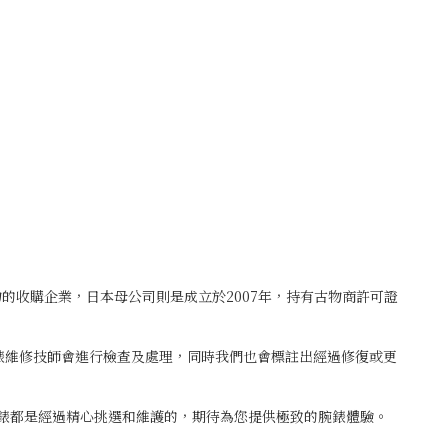
古物的收購企業，日本母公司則是成立於2007年，持有古物商許可證
鐘錶維修技師會進行檢查及處理，同時我們也會標註出經過修復或更
腕錶都是經過精心挑選和維護的，期待為您提供極致的腕錶體驗。