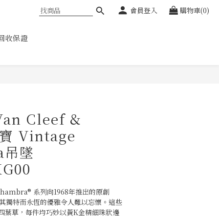
會員登入
購物車(0)
回收保證
n Cleef &
寶 Vintage
ra吊墜
XG00
lhambra® 系列向1968年推出的原創
敬，其獨特而永恆的優雅令人難以忘懷。這些
四葉草，每件均巧妙以黃K金精細珠狀邊