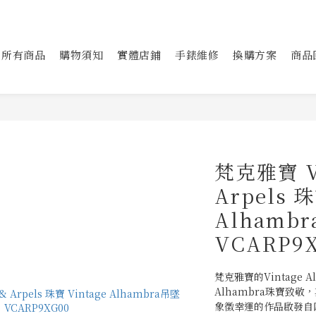
所有商品
購物須知
實體店鋪
手錶維修
換購方案
商品
梵克雅寶 Va
Arpels 珠
Alhamb
VCARP9
梵克雅寶的Vintage A
Alhambra珠寶致
象徵幸運的作品啟發自