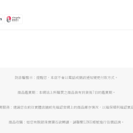
防詐騙警示：提醒您，本店不會以電話或簡訊通知變更付款方式。
商品鑑賞期：本網站上所購買之商品皆有到貨後7日的鑑賞期。
賞服務：建議您在前往實體店鋪前先確認官網上的商品庫存情況，以確保順利確認實
商品收購：如您有腕錶珠寶鑽石欲轉讓，請聯繫LINE帳號進行估價諮詢。